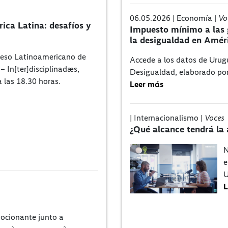
06.05.2026 | Economía |
Vo
ica Latina: desafíos y
Impuesto mínimo a las 
la desigualdad en Amér
reso Latinoamericano de
Accede a los datos de Urugu
– In[ter]disciplinadæs,
Desigualdad, elaborado por 
 las 18.30 horas.
Leer más
| Internacionalismo |
Voces
¿Qué alcance tendrá la
N
e
U
L
ocionante junto a