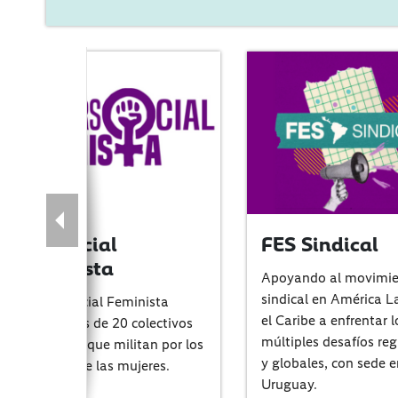
Intersocial
FES Sindical
Feminista
Apoyando al movimi
sindical en América L
La Intersocial Feminista
el Caribe a enfrentar l
nuclea más de 20 colectivos
múltiples desafíos reg
feministas que militan por los
y globales, con sede e
derechos de las mujeres.
Uruguay.