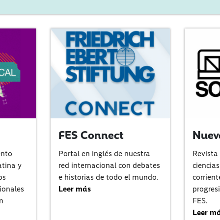
FES Connect
Nuev
ento
Portal en inglés de nuestra
Revista
atina y
red internacional con debates
ciencias
os
e historias de todo el mundo.
corrien
ionales
Leer más
progresi
n
FES.
Leer m