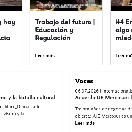
y hay
Trabajo del futuro |
#4 E
Educación y
algo
ncia
Regulación
miedo
Leer más
Leer m
Voces
06.07.2026 | Internacional
smo y la batalla cultural
Acuerdo UE-Mercosur: l
del libro ¿Demasiado
Treinta años de negociació
ctivismo y la…
abierta: ¿UE-Mercosur es un
Leer más